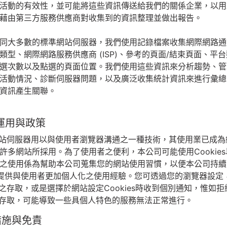
活動的有效性，並可能將這些資訊傳送給我們的關係企業，以用
藉由第三方服務供應商對收集到的資訊整理並做出報告。
同大多數的標準網站伺服器，我們使用記錄檔案收集網際網路通訊協
類型、網際網路服務供應商 (ISP)、參考的頁面/結束頁面、平台
選次數以及點選的頁面位置。我們使用這些資訊來分析趨勢、管
活動情況、診斷伺服器問題，以及廣泛收集統計資訊來進行彙總
資訊產生關聯。
之運用與政策
s是網站伺服器用以與使用者瀏覽器溝通之一種技術，其使用業已成
許多網站所採用。為了使用者之便利，本公司可能使用Cookie
之使用係為幫助本公司蒐集您的網站使用習慣，以便本公司持續
i+ 並提供與使用者更加個人化之使用經驗。您可透過您的瀏覽器設
es之存取，或是選擇於網站設定Cookies時收到個別通知，惟如
es之存取，可能導致一些具個人特色的服務無法正常進行。
措施與免責