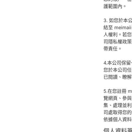
護範圍內。
3. 如您於
結至 mei
人權利。若您
司隱私權政策
帶責任。
4.本公司保
您於本公司任
已閱讀、瞭解
5.在您註冊 
覽網頁、參與
集、處理並利
司處取得您的
依據個人資料
個人資料