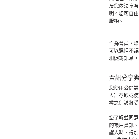
及您依法享有
明。您可自由
服務。
作為會員，您
可以選擇不讓
和促銷訊息，
資訊分享
您使用公開設
人）存取或使
權之保護將受
您了解並同意
的帳戶資訊、
護人時，得加