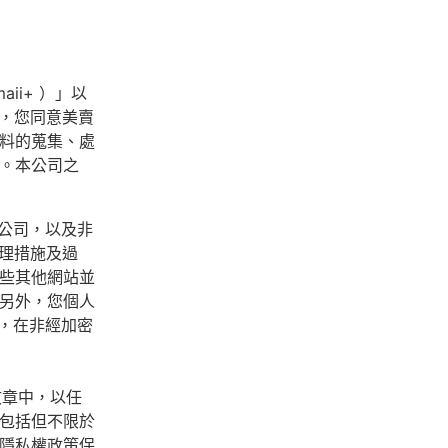
maii+ ）」以
時，您同意美賣
料的蒐集、處
。本公司之
的公司，以及非
處理措施及過
些其他網站並
另外，您個人
應），在非經加密
文章中，以任
包括但不限於
隱私權政策保